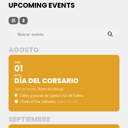
UPCOMING EVENTS
AGOSTO
SAB
01
AGO
DÍA DEL CORSARIO
Tipo de evento
Artes Escénicas
Calles y plazas de Santa Cruz de Palma
(Todo El Día: Sábado)
(GMT+01:00)
SEPTIEMBRE