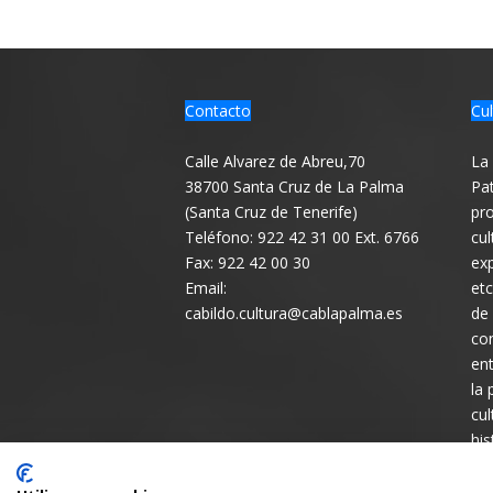
Contacto
Cul
Calle Alvarez de Abreu,70
La 
38700 Santa Cruz de La Palma
Pat
(Santa Cruz de Tenerife)
pro
Teléfono: 922 42 31 00 Ext. 6766
cul
Fax: 922 42 00 30
exp
Email:
etc
cabildo.cultura@cablapalma.es
de
con
ent
la 
cul
his