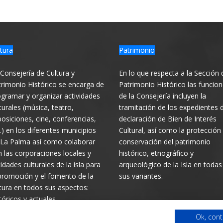
tura
Patrimonio
Consejería de Cultura y
En lo que respecta a la Sección 
rimonio Histórico se encarga de
Patrimonio Histórico las funcio
gramar y organizar actividades
de la Consejería incluyen la
turales (música, teatro,
tramitación de los expedientes 
osiciones, cine, conferencias,
declaración de Bien de Interés
.) en los diferentes municipios
Cultural, así como la protección
 La Palma así como colaborar
conservación del patrimonio
 las corporaciones locales y
histórico, etnográfico y
idades culturales de la isla para
arqueológico de la Isla en todas
promoción y el fomento de la
sus variantes.
tura en todos sus aspectos:
tóricos y actuales
Ok, cont