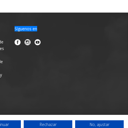
Síguenos en
de
nes
de
 y
inuar
Rechazar
No, ajustar