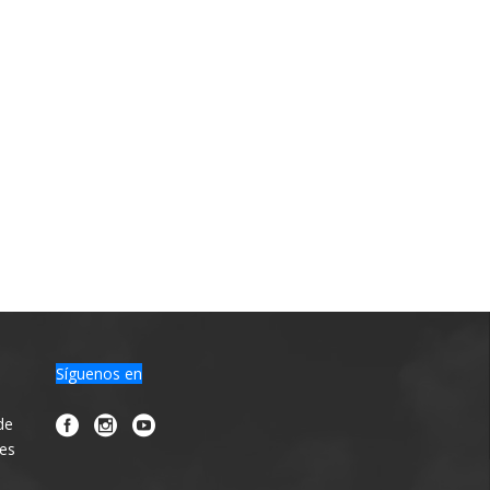
Síguenos en
de
nes