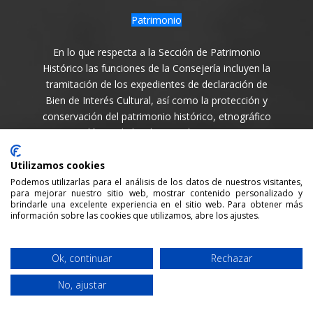
Patrimonio
En lo que respecta a la Sección de Patrimonio
Histórico las funciones de la Consejería incluyen la
tramitación de los expedientes de declaración de
Bien de Interés Cultural, así como la protección y
conservación del patrimonio histórico, etnográfico
y arqueológico de la Isla en todas sus variantes.
Síguenos en
Utilizamos cookies
Podemos utilizarlas para el análisis de los datos de nuestros visitantes,
para mejorar nuestro sitio web, mostrar contenido personalizado y
brindarle una excelente experiencia en el sitio web. Para obtener más
información sobre las cookies que utilizamos, abre los ajustes.
Consejería de Cultura y Patrimonio del Cabildo Insular
Ok, continuar
Rechazar
de La Palma / 2021 /
Aviso legal
/
Política de Privacidad
No, ajustar
/
Política cookies
/ Desarrollada por:
Sepropyme