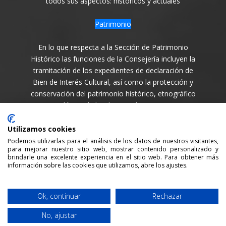
todos sus aspectos: históricos y actuales
Patrimonio
En lo que respecta a la Sección de Patrimonio
Histórico las funciones de la Consejería incluyen la
tramitación de los expedientes de declaración de
Bien de Interés Cultural, así como la protección y
conservación del patrimonio histórico, etnográfico
y arqueológico de la Isla en todas sus variantes.
Síguenos en
Utilizamos cookies
Podemos utilizarlas para el análisis de los datos de nuestros visitantes,
para mejorar nuestro sitio web, mostrar contenido personalizado y
brindarle una excelente experiencia en el sitio web. Para obtener más
información sobre las cookies que utilizamos, abre los ajustes.
Consejería de Cultura y Patrimonio del Cabildo Insular
Ok, continuar
Rechazar
de La Palma / 2021 /
Aviso legal
/
Política de Privacidad
No, ajustar
/
Política cookies
/ Desarrollada por:
Sepropyme