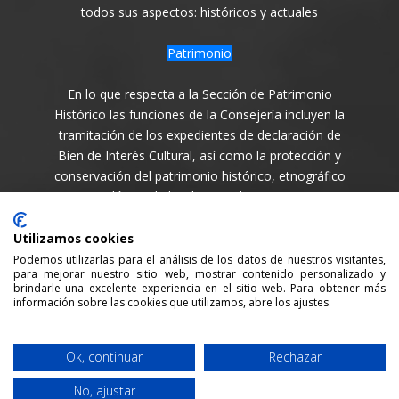
todos sus aspectos: históricos y actuales
Patrimonio
En lo que respecta a la Sección de Patrimonio
Histórico las funciones de la Consejería incluyen la
tramitación de los expedientes de declaración de
Bien de Interés Cultural, así como la protección y
conservación del patrimonio histórico, etnográfico
y arqueológico de la Isla en todas sus variantes.
Síguenos en
Utilizamos cookies
Podemos utilizarlas para el análisis de los datos de nuestros visitantes,
para mejorar nuestro sitio web, mostrar contenido personalizado y
brindarle una excelente experiencia en el sitio web. Para obtener más
información sobre las cookies que utilizamos, abre los ajustes.
Consejería de Cultura y Patrimonio del Cabildo Insular
Ok, continuar
Rechazar
de La Palma / 2021 /
Aviso legal
/
Política de Privacidad
No, ajustar
/
Política cookies
/ Desarrollada por:
Sepropyme