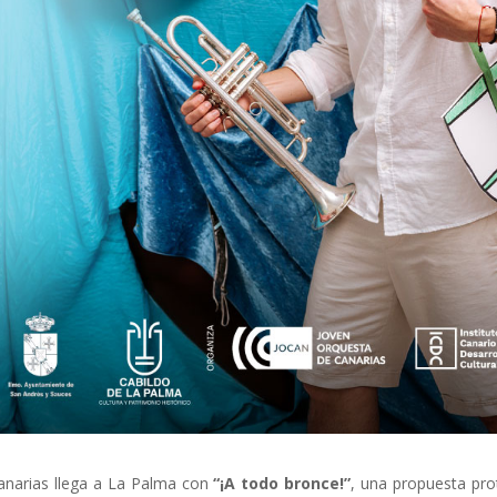
anarias llega a La Palma con
“¡A todo bronce!”
, una propuesta pr