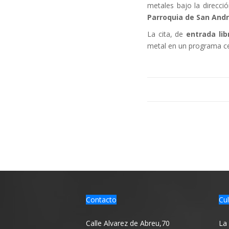
metales bajo la direcci
Parroquia de San And
La cita, de
entrada lib
metal en un programa cer
Contacto
Cul
Calle Alvarez de Abreu,70
La 