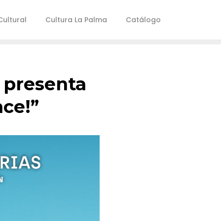
ultural
Cultura La Palma
Catálogo
 presenta
nce!”