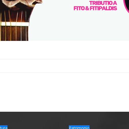
tura
Patrimonio