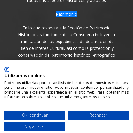
todos sus aspectos: históricos y actuales
Patrimonio
En lo que respecta a la Sección de Patrimonio
Histórico las funciones de la Consejería incluyen la
tramitación de los expedientes de declaración de
Bien de Interés Cultural, así como la protección y
conservación del patrimonio histórico, etnográfico
y arqueológico de la Isla en todas sus variantes.
Síguenos en
Utilizamos cookies
Podemos utilizarlas para el análisis de los datos de nuestros visitantes,
para mejorar nuestro sitio web, mostrar contenido personalizado y
brindarle una excelente experiencia en el sitio web. Para obtener más
información sobre las cookies que utilizamos, abre los ajustes.
Consejería de Cultura y Patrimonio del Cabildo Insular
Ok, continuar
Rechazar
de La Palma / 2021 /
Aviso legal
/
Política de Privacidad
No, ajustar
/
Política cookies
/ Desarrollada por:
Sepropyme