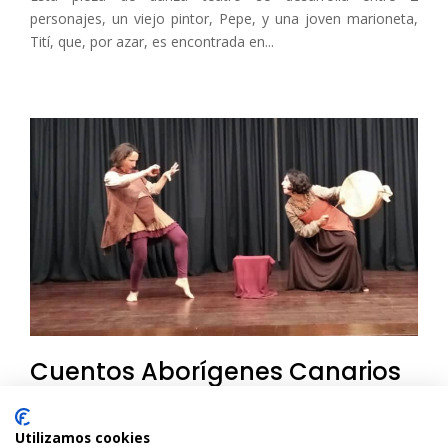
personajes, un viejo pintor, Pepe, y una joven marioneta,
Tití, que, por azar, es encontrada en...
Cuentos Aborígenes Canarios
– Tizi y Revuelta
Utilizamos cookies
Garafía, España