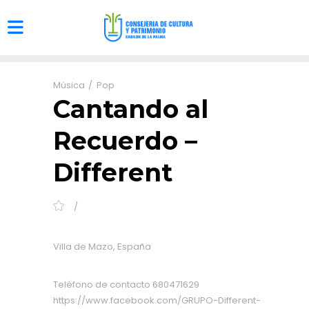
Música
Pop
Cantando al
Recuerdo –
Different
Villa de Mazo, España
Teléfono de contacto
680471629
https://www.facebook.com/GRUPO-Different-