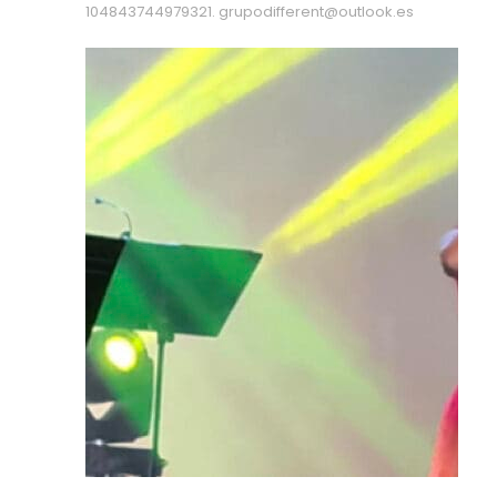
104843744979321.
grupodifferent@outlook.es