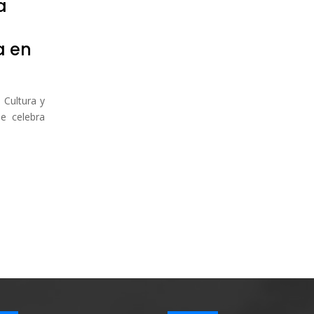
a
a en
 Cultura y
se celebra