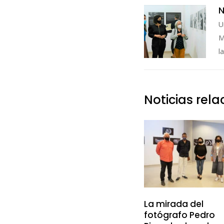
N
U
M
l
Noticias rel
La mirada del
fotógrafo Pedro