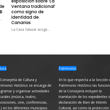
exposición sobre ‘La
de
Ventana tradicional’
AB
como signo de
identidad de
..
Canarias
La Casa Salazar acoge...
tura
Patrimonio
Consejería de Cultura y
En lo que respecta a la Sección 
rimonio Histórico se encarga de
Patrimonio Histórico las funcio
gramar y organizar actividades
de la Consejería incluyen la
turales (música, teatro,
tramitación de los expedientes 
osiciones, cine, conferencias,
declaración de Bien de Interés
.) en los diferentes municipios
Cultural, así como la protección