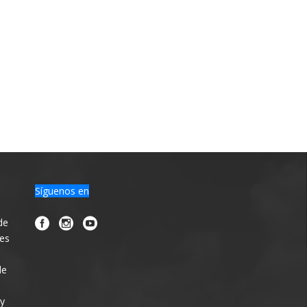
Síguenos en
de
nes
de
 y