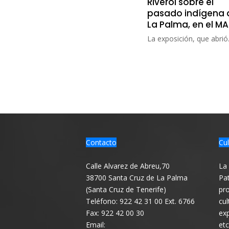
Riverol sobre el
pasado indígena 
La Palma, en el M
La exposición, que abrió.
Contacto
Cul
Calle Alvarez de Abreu,70
La 
38700 Santa Cruz de La Palma
Pat
(Santa Cruz de Tenerife)
pro
Teléfono: 922 42 31 00 Ext. 6766
cul
Fax: 922 42 00 30
exp
Email:
etc