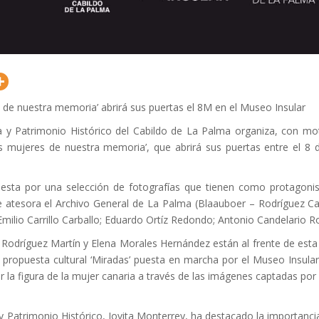
 de nuestra memoria’ abrirá sus puertas el 8M en el Museo Insular
a y Patrimonio Histórico del Cabildo de La Palma organiza, con moti
as mujeres de nuestra memoria’, que abrirá sus puertas entre el 8 d
sta por una selección de fotografías que tienen como protagonis
e atesora el Archivo General de La Palma (Blaauboer – Rodríguez Cas
Emilio Carrillo Carballo; Eduardo Ortíz Redondo; Antonio Candelario R
Rodríguez Martín y Elena Morales Hernández están al frente de esta
a propuesta cultural ‘Miradas’ puesta en marcha por el Museo Insula
icar la figura de la mujer canaria a través de las imágenes captadas por 
y Patrimonio Histórico, Jovita Monterrey, ha destacado la importanci