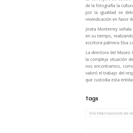
de la fotografía la cultu
por la igualdad se deb
reivindicación en favor d
Jovita Monterrey señala q
en su tiempo, realizando
escritora palmera Elsa L
La directora del Museo I
la compleja situación de
nos encontramos, como e
valoró el trabajo del re
que custodia esta entidad
Tags
Día Internacional de l