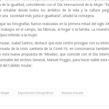
ra de la igualdad, coincidiendo con el Día Internacional de la Mujer. “
e entablar desde todos los ámbitos de la vida y la cultura jue
e una sociedad más justa e igualitaria”, añadió la consejera.
ue las fotografías fueron realizadas en la primera mitad del siglo XX 
 trabajos en el campo, las fábricas, el hogar o la familia. La muestr
ópez referido a la mujer.
nsular, Isabel Santos, destacó que este centro prosigue con su intens
rivada de la crisis sanitaria de la Covid-19, en consonancia tambié
sta nueva propuesta de ‘Miradas’, que coincide con el Día Intern
sponsable del Archivo General, Manuel Poggio, para hacer viable esta
 del Cabildo Insular.
a Mujer
Exposición fotográfica
Museo Insular