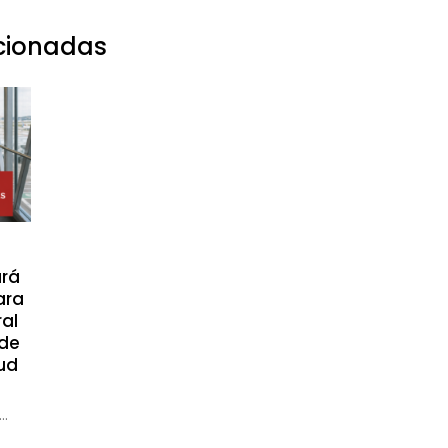
acionadas
rá
ara
ral
 de
tud
..