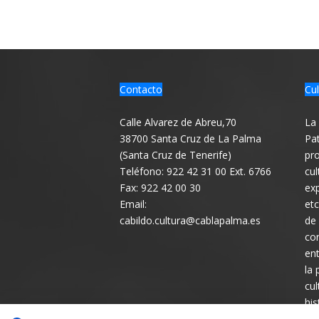
Contacto
Cul
Calle Alvarez de Abreu,70
La 
38700 Santa Cruz de La Palma
Pat
(Santa Cruz de Tenerife)
pro
Teléfono: 922 42 31 00 Ext. 6766
cul
Fax: 922 42 00 30
exp
Email:
etc
cabildo.cultura@cablapalma.es
de
con
ent
la 
cul
his