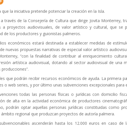
que la iniciativa pretende potenciar la creación en la Isla.
 a través de la Consejería de Cultura que dirige Jovita Monterrey, 
 a proyectos audiovisuales, de valor artístico y cultural, que se p
ad de los productores y guionistas palmeros.
lios económicos estará destinada a establecer medidas de estímulo
e nuevas propuestas narrativas de especial valor artístico audiovisua
Monterrey, “con la finalidad de contribuir al enriquecimiento cultu
resión artística audiovisual, dotando al sector audiovisual de una 
s producciones”.
des que podrán recibir recursos económicos de ayuda. La primera p
es o web series, y por último unas subvenciones excepcionales para e
bvenciones todas las personas físicas o jurídicas con domicilio fis
ión de alta en la actividad económica de productores cinematográ
, podrán optar aquellas personas jurídicas constituidas como pro
 ámbito regional que produzcan proyectos de autoría palmera.
ubvencionables ascenderán hasta los 12.000 euros en caso de la