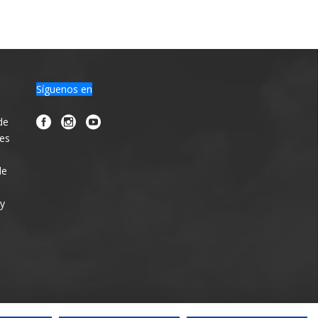
Síguenos en
de
nes
de
 y