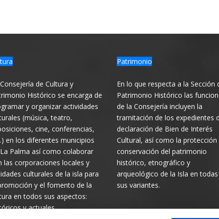
tura
Patrimonio
Consejería de Cultura y
En lo que respecta a la Sección 
rimonio Histórico se encarga de
Patrimonio Histórico las funcio
gramar y organizar actividades
de la Consejería incluyen la
turales (música, teatro,
tramitación de los expedientes 
osiciones, cine, conferencias,
declaración de Bien de Interés
.) en los diferentes municipios
Cultural, así como la protección
 La Palma así como colaborar
conservación del patrimonio
 las corporaciones locales y
histórico, etnográfico y
idades culturales de la isla para
arqueológico de la Isla en todas
promoción y el fomento de la
sus variantes.
tura en todos sus aspectos:
tóricos y actuales