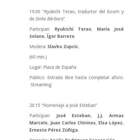
19.00 “Ryukichi Terao, traductor del boom y
de
Doña Bárbara
”
Participan:
Ryukichi Terao
,
María José
Solano
,
Ígor Barreto
.
Modera:
Slavko Zupcic
.
(60 min.)
Lugar: Plaza de España
Público: Entrada libre hasta completar aforo.
Streaming
20.15 “Homenaje a José Esteban”
Participan:
José Esteban
,
J.J. Armas
Marcelo
,
Juan Carlos Chirinos
,
Elsa López
,
Ernesto Pérez Zúñiga
.