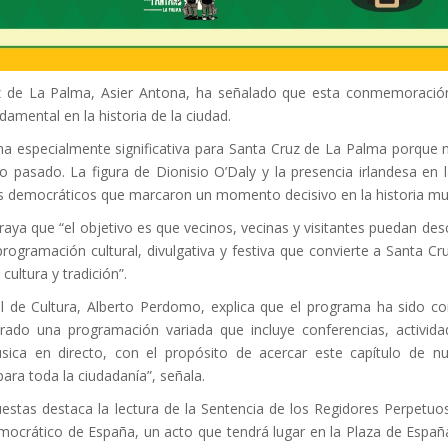
uz de La Palma, Asier Antona, ha señalado que esta conmemoració
damental en la historia de la ciudad.
cha especialmente significativa para Santa Cruz de La Palma porque 
o pasado. La figura de Dionisio O’Daly y la presencia irlandesa en 
es democráticos que marcaron un momento decisivo en la historia muni
raya que “el objetivo es que vecinos, vecinas y visitantes puedan desc
programación cultural, divulgativa y festiva que convierte a Santa 
cultura y tradición”.
al de Cultura, Alberto Perdomo, explica que el programa ha sido co
ado una programación variada que incluye conferencias, actividade
úsica en directo, con el propósito de acercar este capítulo de n
 para toda la ciudadanía”, señala.
estas destaca la lectura de la Sentencia de los Regidores Perpetuos
ocrático de España, un acto que tendrá lugar en la Plaza de España 