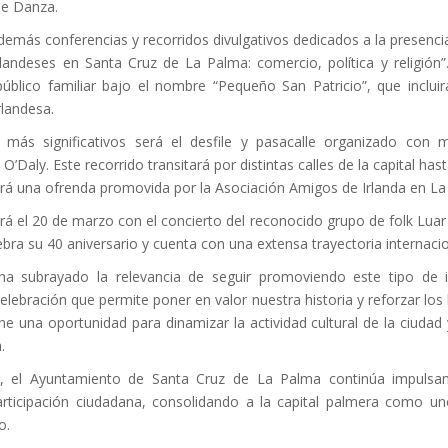
de Danza.
emás conferencias y recorridos divulgativos dedicados a la presencia i
 irlandeses en Santa Cruz de La Palma: comercio, política y religi
 público familiar bajo el nombre “Pequeño San Patricio”, que incluirá
rlandesa.
s significativos será el desfile y pasacalle organizado con mo
 O’Daly. Este recorrido transitará por distintas calles de la capital ha
zará una ofrenda promovida por la Asociación Amigos de Irlanda en La
á el 20 de marzo con el concierto del reconocido grupo de folk Luar
bra su 40 aniversario y cuenta con una extensa trayectoria internacio
ha subrayado la relevancia de seguir promoviendo este tipo de in
ebración que permite poner en valor nuestra historia y reforzar los 
e una oportunidad para dinamizar la actividad cultural de la ciudad
.
 el Ayuntamiento de Santa Cruz de La Palma continúa impulsando
 participación ciudadana, consolidando a la capital palmera como un
o.