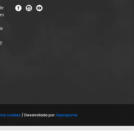
de
nes
de
 y
tica cookies
/ Desarrollada por:
Sepropyme