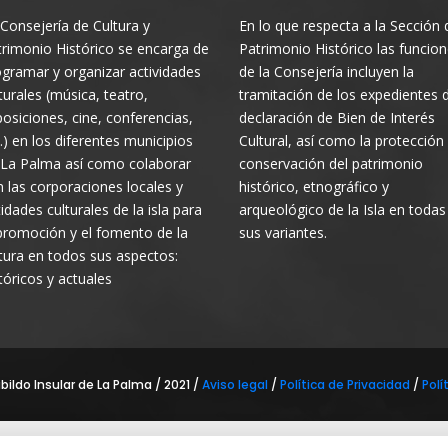
Consejería de Cultura y
En lo que respecta a la Sección 
rimonio Histórico se encarga de
Patrimonio Histórico las funcio
gramar y organizar actividades
de la Consejería incluyen la
turales (música, teatro,
tramitación de los expedientes 
osiciones, cine, conferencias,
declaración de Bien de Interés
.) en los diferentes municipios
Cultural, así como la protección
 La Palma así como colaborar
conservación del patrimonio
 las corporaciones locales y
histórico, etnográfico y
idades culturales de la isla para
arqueológico de la Isla en todas
promoción y el fomento de la
sus variantes.
tura en todos sus aspectos:
tóricos y actuales
ildo Insular de La Palma / 2021 /
Aviso legal
/
Política de Privacidad
/
Polí