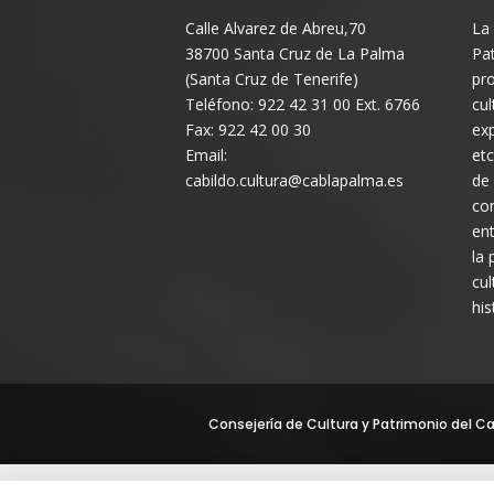
Calle Alvarez de Abreu,70
La 
38700 Santa Cruz de La Palma
Pat
(Santa Cruz de Tenerife)
pro
Teléfono: 922 42 31 00 Ext. 6766
cul
Fax: 922 42 00 30
exp
Email:
etc
cabildo.cultura@cablapalma.es
de
con
ent
la 
cul
his
Consejería de Cultura y Patrimonio del Cab