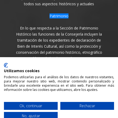
todos sus aspectos: históricos y actuales
Patrimonio
En lo que respecta a la Sección de Patrimonio
Histórico las funciones de la Consejería incluyen la
tramitación de los expedientes de declaración de
Bien de Interés Cultural, así como la protección y
conservación del patrimonio histórico, etnográfico
y arqueológico de la Isla en todas sus variantes.
Síguenos en
Utilizamos cookies
Podemos utilizarlas para el análisis de los datos de nuestros visitantes,
para mejorar nuestro sitio web, mostrar contenido personalizado y
brindarle una excelente experiencia en el sitio web. Para obtener más
información sobre las cookies que utilizamos, abre los ajustes.
Consejería de Cultura y Patrimonio del Cabildo Insular
Ok, continuar
Rechazar
de La Palma / 2021 /
Aviso legal
/
Política de Privacidad
No, ajustar
/
Política cookies
/ Desarrollada por:
Sepropyme