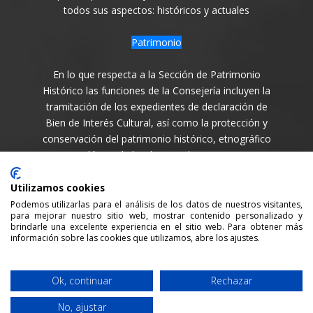
todos sus aspectos: históricos y actuales
Patrimonio
En lo que respecta a la Sección de Patrimonio
Histórico las funciones de la Consejería incluyen la
tramitación de los expedientes de declaración de
Bien de Interés Cultural, así como la protección y
conservación del patrimonio histórico, etnográfico
y arqueológico de la Isla en todas sus variantes.
Síguenos en
Utilizamos cookies
Podemos utilizarlas para el análisis de los datos de nuestros visitantes,
para mejorar nuestro sitio web, mostrar contenido personalizado y
brindarle una excelente experiencia en el sitio web. Para obtener más
información sobre las cookies que utilizamos, abre los ajustes.
Consejería de Cultura y Patrimonio del Cabildo Insular
Ok, continuar
Rechazar
de La Palma / 2021 /
Aviso legal
/
Política de Privacidad
No, ajustar
/
Política cookies
/ Desarrollada por:
Sepropyme