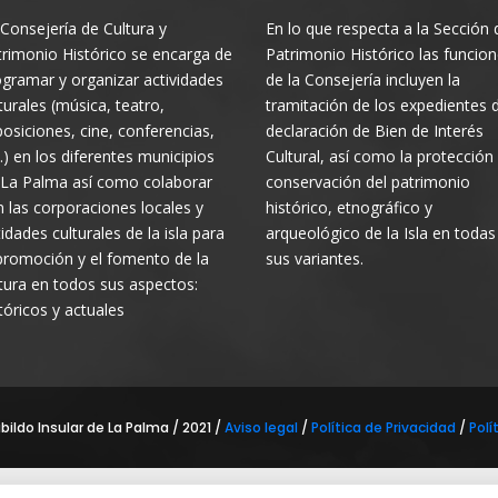
Consejería de Cultura y
En lo que respecta a la Sección 
rimonio Histórico se encarga de
Patrimonio Histórico las funcio
gramar y organizar actividades
de la Consejería incluyen la
turales (música, teatro,
tramitación de los expedientes 
osiciones, cine, conferencias,
declaración de Bien de Interés
.) en los diferentes municipios
Cultural, así como la protección
 La Palma así como colaborar
conservación del patrimonio
 las corporaciones locales y
histórico, etnográfico y
idades culturales de la isla para
arqueológico de la Isla en todas
promoción y el fomento de la
sus variantes.
tura en todos sus aspectos:
tóricos y actuales
ildo Insular de La Palma / 2021 /
Aviso legal
/
Política de Privacidad
/
Polí