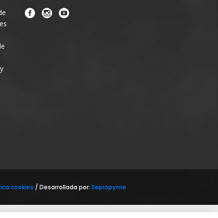
de
nes
de
 y
tica cookies
/ Desarrollada por:
Sepropyme