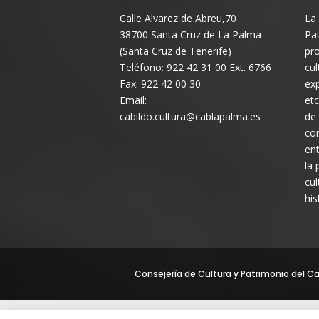
Calle Alvarez de Abreu,70
La 
38700 Santa Cruz de La Palma
Pat
(Santa Cruz de Tenerife)
pro
Teléfono: 922 42 31 00 Ext. 6766
cul
Fax: 922 42 00 30
exp
Email:
etc
cabildo.cultura@cablapalma.es
de
con
ent
la 
cul
his
Consejería de Cultura y Patrimonio del Cab