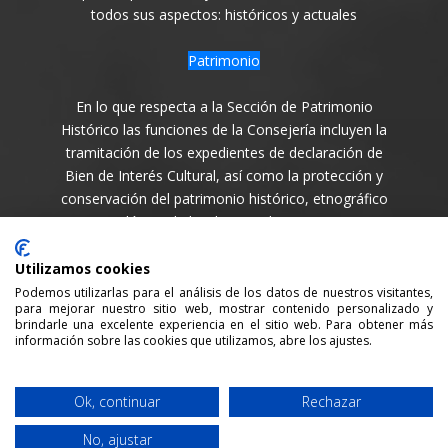
todos sus aspectos: históricos y actuales
Patrimonio
En lo que respecta a la Sección de Patrimonio
Histórico las funciones de la Consejería incluyen la
tramitación de los expedientes de declaración de
Bien de Interés Cultural, así como la protección y
conservación del patrimonio histórico, etnográfico
y arqueológico de la Isla en todas sus variantes.
Síguenos en
Utilizamos cookies
Podemos utilizarlas para el análisis de los datos de nuestros visitantes,
para mejorar nuestro sitio web, mostrar contenido personalizado y
brindarle una excelente experiencia en el sitio web. Para obtener más
información sobre las cookies que utilizamos, abre los ajustes.
Consejería de Cultura y Patrimonio del Cabildo Insular
Ok, continuar
Rechazar
de La Palma / 2021 /
Aviso legal
/
Política de Privacidad
No, ajustar
/
Política cookies
/ Desarrollada por:
Sepropyme