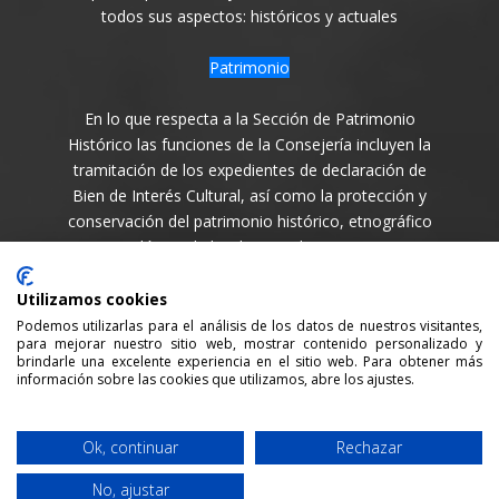
todos sus aspectos: históricos y actuales
Patrimonio
En lo que respecta a la Sección de Patrimonio
Histórico las funciones de la Consejería incluyen la
tramitación de los expedientes de declaración de
Bien de Interés Cultural, así como la protección y
conservación del patrimonio histórico, etnográfico
y arqueológico de la Isla en todas sus variantes.
Síguenos en
Utilizamos cookies
Podemos utilizarlas para el análisis de los datos de nuestros visitantes,
para mejorar nuestro sitio web, mostrar contenido personalizado y
brindarle una excelente experiencia en el sitio web. Para obtener más
información sobre las cookies que utilizamos, abre los ajustes.
Consejería de Cultura y Patrimonio del Cabildo Insular
Ok, continuar
Rechazar
de La Palma / 2021 /
Aviso legal
/
Política de Privacidad
No, ajustar
/
Política cookies
/ Desarrollada por:
Sepropyme