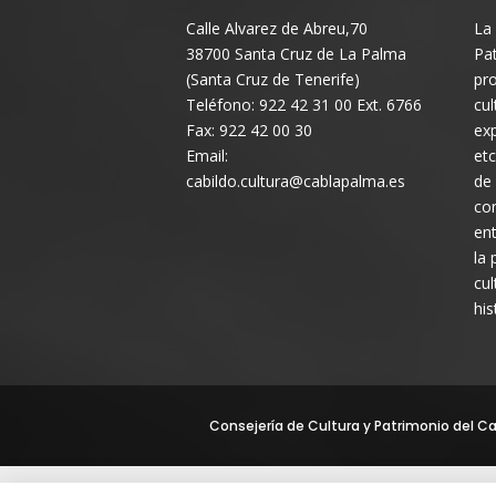
Calle Alvarez de Abreu,70
La 
38700 Santa Cruz de La Palma
Pat
(Santa Cruz de Tenerife)
pro
Teléfono: 922 42 31 00 Ext. 6766
cul
Fax: 922 42 00 30
exp
Email:
etc
cabildo.cultura@cablapalma.es
de
con
ent
la 
cul
his
Consejería de Cultura y Patrimonio del Cab