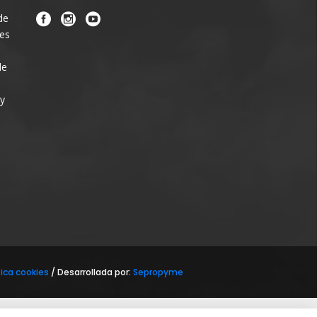
de
nes
de
 y
tica cookies
/ Desarrollada por:
Sepropyme