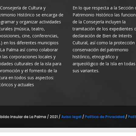
Consejería de Cultura y
En lo que respecta a la Sección 
rimonio Histórico se encarga de
Patrimonio Histórico las funcio
gramar y organizar actividades
de la Consejería incluyen la
turales (música, teatro,
tramitación de los expedientes 
osiciones, cine, conferencias,
declaración de Bien de Interés
.) en los diferentes municipios
Cultural, así como la protección
 La Palma así como colaborar
conservación del patrimonio
 las corporaciones locales y
histórico, etnográfico y
idades culturales de la isla para
arqueológico de la Isla en todas
promoción y el fomento de la
sus variantes.
tura en todos sus aspectos:
tóricos y actuales
ildo Insular de La Palma / 2021 /
Aviso legal
/
Política de Privacidad
/
Polí