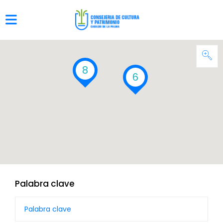
8
6
Palabra clave