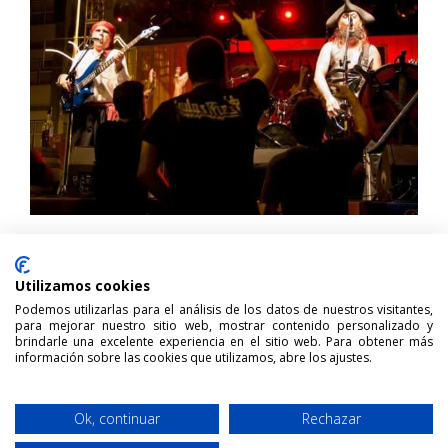
Barbanegra
Utilizamos cookies
Santa Cruz de la Palma, España
Podemos utilizarlas para el análisis de los datos de nuestros visitantes,
para mejorar nuestro sitio web, mostrar contenido personalizado y
Somos UNA BANDA de HARD Rock afincada en LA PALMA.
brindarle una excelente experiencia en el sitio web. Para obtener más
El total de nuestro repertorio se basa en temas propios de
información sobre las cookies que utilizamos, abre los ajustes.
la banda, totalmente encarados al...
Ok, continuar
Rechazar