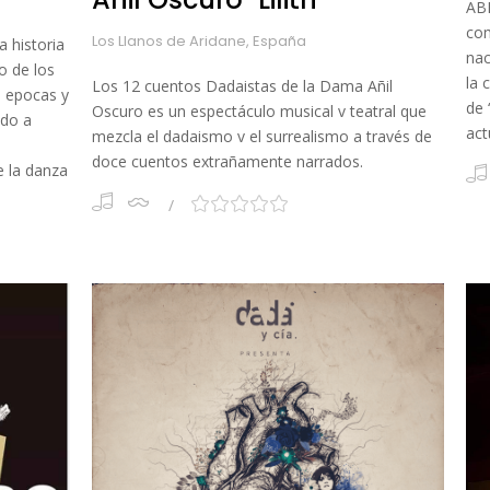
ABE
com
Los Llanos de Aridane, España
a historia
nac
o de los
la 
Los 12 cuentos Dadaistas de la Dama Añil
s epocas y
de 
Oscuro es un espectáculo musical v teatral que
ado a
act
mezcla el dadaismo v el surrealismo a través de
doce cuentos extrañamente narrados.
e la danza