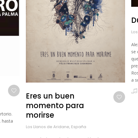
D
Los
Ale
se 
que
pre
Ros
a s
Eres un buen
momento para
morirse
rtorio.
. hasta
Los Llanos de Aridane, España