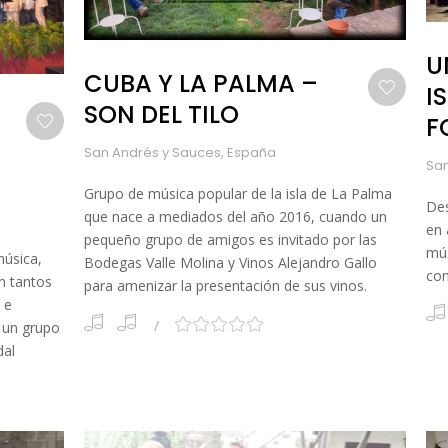
U
CUBA Y LA PALMA –
I
SON DEL TILO
F
San Andrés y Sauces, España
San
Grupo de música popular de la isla de La Palma
Des
que nace a mediados del año 2016, cuando un
en 
pequeño grupo de amigos es invitado por las
mús
úsica,
Bodegas Valle Molina y Vinos Alejandro Gallo
con
n tantos
para amenizar la presentación de sus vinos.
 e
9 un grupo
dal