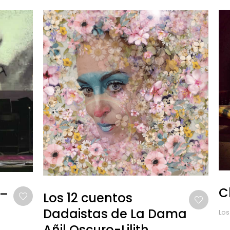
C
 –
Los 12 cuentos
Dadaistas de La Dama
Los
Añil Oscuro-Lilith