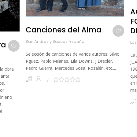
A
F
Canciones del Alma
D
San Andrés y Sauces, España
Los
va
Selección de canciones de varios autores: Silvio
La 
Rguez, Pablo Milanes, Lila Downs, J Drexler,
JUA
Pedro Guerra, Mercedes Sosa, Rozalén, etc....
la obra
198
Santa
que
os.
en 
por
ma
drileño
s
el
.