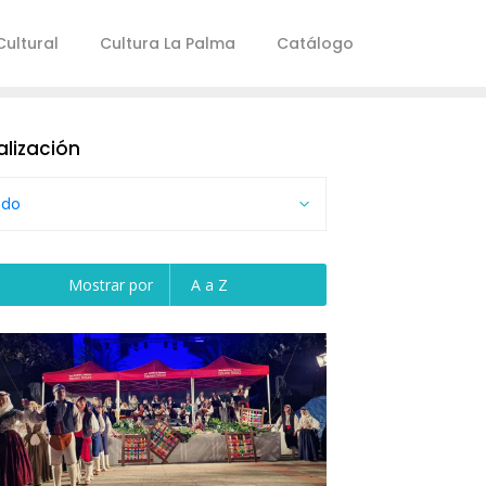
ultural
Cultura La Palma
Catálogo
alización
odo
Mostrar por
A a Z