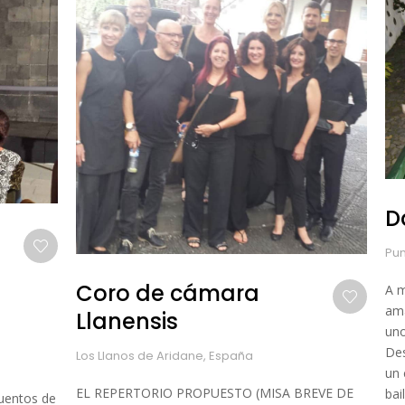
D
Pun
Coro de cámara
A m
ama
Llanensis
uno
Des
Los Llanos de Aridane, España
un 
EL REPERTORIO PROPUESTO (MISA BREVE DE
bai
cuentos de