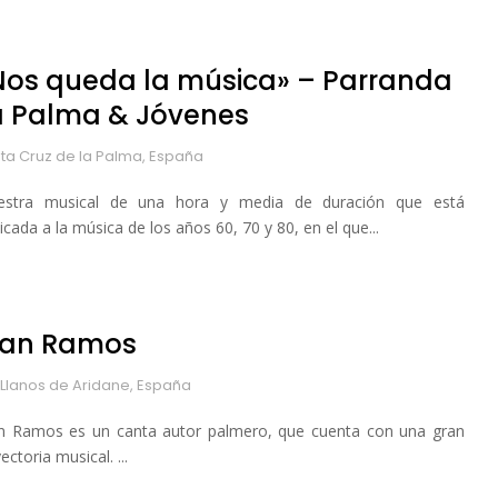
Nos queda la música» – Parranda
a Palma & Jóvenes
ta Cruz de la Palma, España
stra musical de una hora y media de duración que está
icada a la música de los años 60, 70 y 80, en el que...
ran Ramos
 Llanos de Aridane, España
n Ramos es un canta autor palmero, que cuenta con una gran
ectoria musical. ...