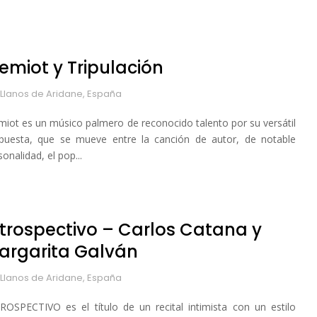
remiot y Tripulación
 Llanos de Aridane, España
miot es un músico palmero de reconocido talento por su versátil
puesta, que se mueve entre la canción de autor, de notable
sonalidad, el pop...
ntrospectivo – Carlos Catana y
argarita Galván
 Llanos de Aridane, España
ROSPECTIVO es el título de un recital intimista con un estilo