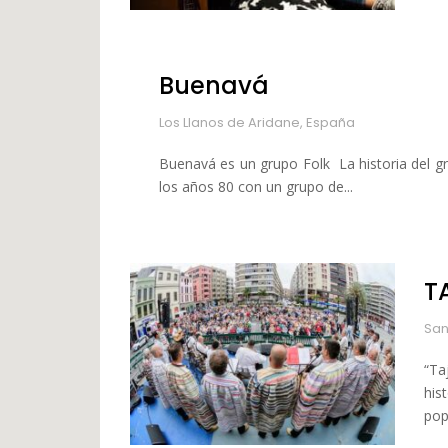
Buenavá
Los Llanos de Aridane, España
Buenavá es un grupo Folk La historia del g
los años 80 con un grupo de...
T
San
“Ta
his
popu