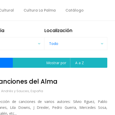
ultural
Cultura La Palma
Catálogo
ía
Localización
Todo
Mostrar por
A a Z
anciones del Alma
 Andrés y Sauces, España
ección de canciones de varios autores: Silvio Rguez, Pablo
anes, Lila Downs, J Drexler, Pedro Guerra, Mercedes Sosa,
lén, etc...