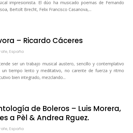
ical impresionista. El dúo ha musicado poemas de Fernando
soa, Bertolt Brecht, Felix Francisco Casanova,...
vora – Ricardo Cáceres
arafe, España
tende ser un trabajo musical austero, sencillo y contemplativo
 un tiempo lento y meditativo, no carente de fuerza y ritmo
cutivo bien integrado, mezclando...
ntología de Boleros – Luis Morera,
res a Pèl & Andrea Rguez.
arafe, España