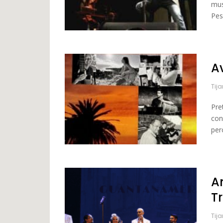
mus
Pes
A
Tij
Pre
con
per
A
T
Tij