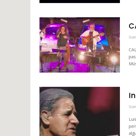
C
San
CAL
pas
Mús
I
San
Lui
per
alg