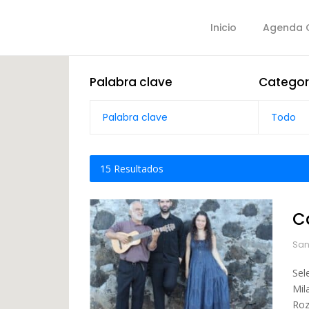
Inicio
Agenda C
Palabra clave
Categor
Todo
15
Resultados
C
San
Sel
Mil
Roza