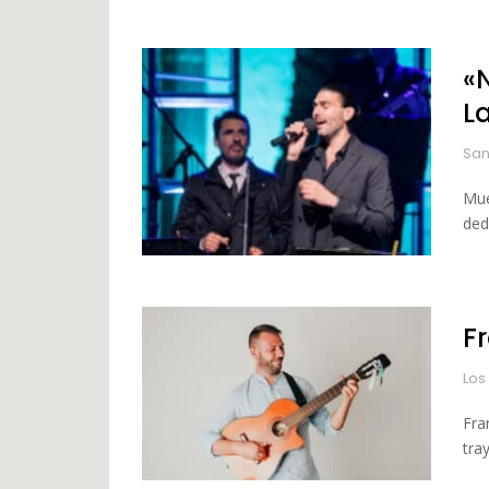
«
L
San
Mue
ded
F
Los
Fra
tray