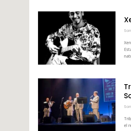
X
San
Xen
Est
natu
T
S
San
Tri
el 