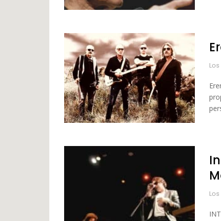
E
Los
Ere
pro
per
I
M
Los
INT