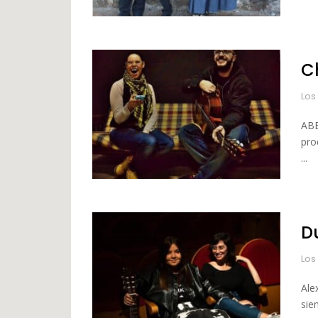
C
Los
ABE
pro
...
D
Los
Ale
sie