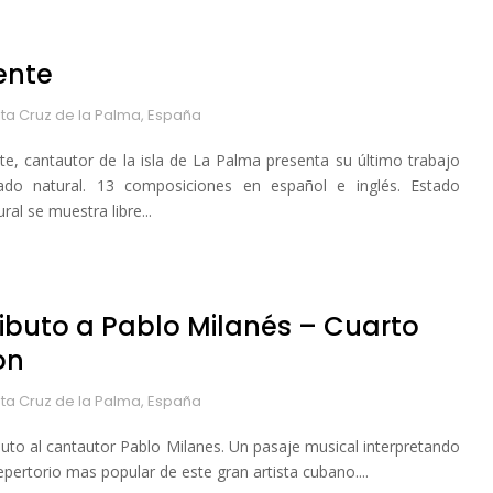
ente
ta Cruz de la Palma, España
te, cantautor de la isla de La Palma presenta su último trabajo
ado natural. 13 composiciones en español e inglés. Estado
ral se muestra libre...
ributo a Pablo Milanés – Cuarto
on
ta Cruz de la Palma, España
buto al cantautor Pablo Milanes. Un pasaje musical interpretando
repertorio mas popular de este gran artista cubano....